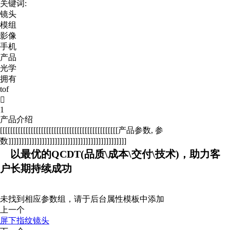
关键词:
镜头
模组
影像
手机
产品
光学
拥有
tof

1
产品介绍
[[[[[[[[[[[[[[[[[[[[[[[[[[[[[[[[[[[[[[[[[[[[[[产品参数, 参
数]]]]]]]]]]]]]]]]]]]]]]]]]]]]]]]]]]]]]]]]]]]]]]
以最优的QCDT(品质\成本\交付\技术)，助力客
户长期持续成功
未找到相应参数组，请于后台属性模板中添加
上一个
屏下指纹镜头