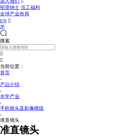
加入我们

招贤纳士
员工福利
全球产业布局
EN

JP
搜索


当前位置：
首页
-
产品介绍
-
光学产业
-
手机镜头及影像模组
-
准直镜头
准直镜头