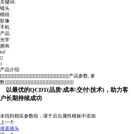
关键词:
镜头
模组
影像
手机
产品
光学
拥有
tof

1
产品介绍
[[[[[[[[[[[[[[[[[[[[[[[[[[[[[[[[[[[[[[[[[[[[[[产品参数, 参
数]]]]]]]]]]]]]]]]]]]]]]]]]]]]]]]]]]]]]]]]]]]]]]
以最优的QCDT(品质\成本\交付\技术)，助力客
户长期持续成功
未找到相应参数组，请于后台属性模板中添加
上一个
准直镜头