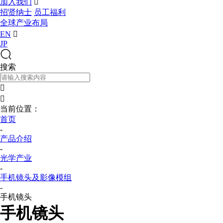
加入我们

招贤纳士
员工福利
全球产业布局
EN

JP
搜索


当前位置：
首页
-
产品介绍
-
光学产业
-
手机镜头及影像模组
-
手机镜头
手机镜头