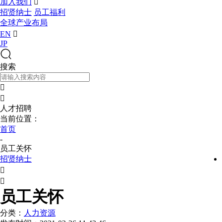
加入我们

招贤纳士
员工福利
全球产业布局
EN

JP
搜索


人才招聘
当前位置：
首页
-
员工关怀
招贤纳士


员工关怀
分类：
人力资源