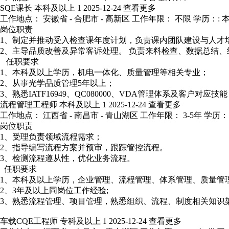
SQE课长
本科及以上
1
2025-12-24
查看更多
工作地点： 安徽省 - 合肥市 - 高新区
工作年限： 不限
学历：: 
岗位职责
1、制定并推动受入检查课年度计划，负责课内团队建设与人才
2、主导品质改善及异常客诉处理。 负责来料检查、数据总结、
任职要求
1、本科及以上学历，机电一体化、质量管理等相关专业；
2、从事光学品质管理5年以上；
3、熟悉IATF16949、QC080000、VDA管理体系及客户对应技
流程管理工程师
本科及以上
1
2025-12-24
查看更多
工作地点： 江西省 - 南昌市 - 青山湖区
工作年限： 3-5年
学历：
岗位职责
1、受理负责领域流程需求；
2、指导编写流程方案并预审，跟踪管控流程。
3、检测流程遵从性，优化业务流程。
任职要求
1、本科及以上学历，企业管理、流程管理、体系管理、质量管
2、3年及以上同岗位工作经验;
3、熟悉流程管理、项目管理，熟悉组织、流程、制度相关知识
车载CQE工程师
专科及以上
1
2025-12-24
查看更多