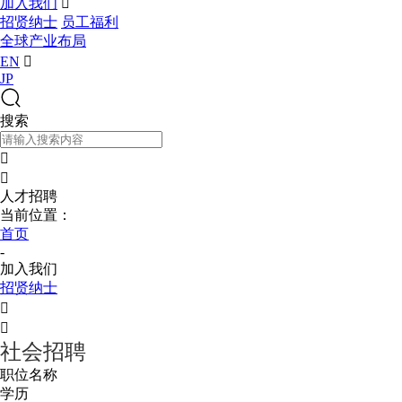
加入我们

招贤纳士
员工福利
全球产业布局
EN

JP
搜索


人才招聘
当前位置：
首页
-
加入我们
招贤纳士


社会招聘
职位名称
学历