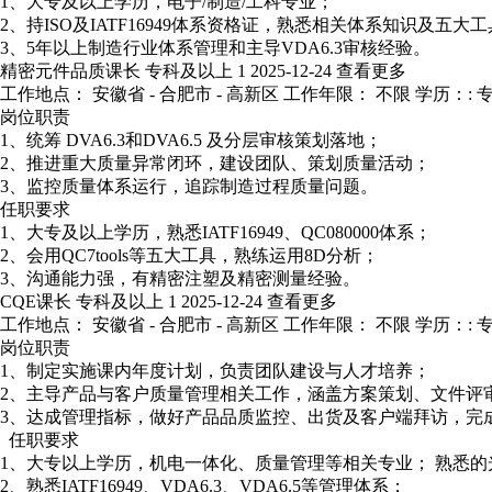
1、大专及以上学历，电子/制造/工科专业；
2、持ISO及IATF16949体系资格证，熟悉相关体系知识及五大
3、5年以上制造行业体系管理和主导VDA6.3审核经验。
精密元件品质课长
专科及以上
1
2025-12-24
查看更多
工作地点： 安徽省 - 合肥市 - 高新区
工作年限： 不限
学历：: 
岗位职责
1、统筹 DVA6.3和DVA6.5 及分层审核策划落地；
2、推进重大质量异常闭环，建设团队、策划质量活动；
3、监控质量体系运行，追踪制造过程质量问题。
任职要求
1、大专及以上学历，熟悉IATF16949、QC080000体系；
2、会用QC7tools等五大工具，熟练运用8D分析；
3、沟通能力强，有精密注塑及精密测量经验。
CQE课长
专科及以上
1
2025-12-24
查看更多
工作地点： 安徽省 - 合肥市 - 高新区
工作年限： 不限
学历：: 
岗位职责
1、制定实施课内年度计划，负责团队建设与人才培养；
2、主导产品与客户质量管理相关工作，涵盖方案策划、文件评
3、达成管理指标，做好产品品质监控、出货及客户端拜访，完
任职要求
1、大专以上学历，机电一体化、质量管理等相关专业； 熟悉
2、熟悉IATF16949、VDA6.3、VDA6.5等管理体系；