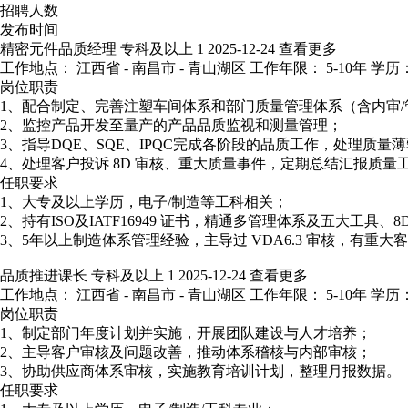
招聘人数
发布时间
精密元件品质经理
专科及以上
1
2025-12-24
查看更多
工作地点： 江西省 - 南昌市 - 青山湖区
工作年限： 5-10年
学历：
岗位职责
1、配合制定、完善注塑车间体系和部门质量管理体系（含内审/
2、监控产品开发至量产的产品品质监视和测量管理；
3、指导DQE、SQE、IPQC完成各阶段的品质工作，处理质量
4、处理客户投诉 8D 审核、重大质量事件，定期总结汇报质量
任职要求
1、大专及以上学历，电子/制造等工科相关；
2、持有ISO及IATF16949 证书，精通多管理体系及五大工具、8
3、5年以上制造体系管理经验，主导过 VDA6.3 审核，有重大
品质推进课长
专科及以上
1
2025-12-24
查看更多
工作地点： 江西省 - 南昌市 - 青山湖区
工作年限： 5-10年
学历：
岗位职责
1、制定部门年度计划并实施，开展团队建设与人才培养；
2、主导客户审核及问题改善，推动体系稽核与内部审核；
3、协助供应商体系审核，实施教育培训计划，整理月报数据。
任职要求