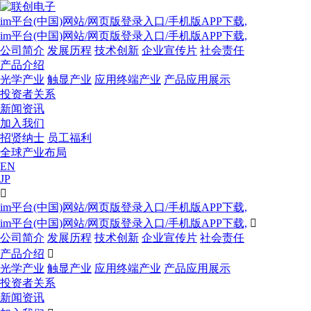
im平台(中国)网站/网页版登录入口/手机版APP下载,
im平台(中国)网站/网页版登录入口/手机版APP下载,
公司简介
发展历程
技术创新
企业宣传片
社会责任
产品介绍
光学产业
触显产业
应用终端产业
产品应用展示
投资者关系
新闻资讯
加入我们
招贤纳士
员工福利
全球产业布局
EN
JP

im平台(中国)网站/网页版登录入口/手机版APP下载,
im平台(中国)网站/网页版登录入口/手机版APP下载,

公司简介
发展历程
技术创新
企业宣传片
社会责任
产品介绍

光学产业
触显产业
应用终端产业
产品应用展示
投资者关系
新闻资讯