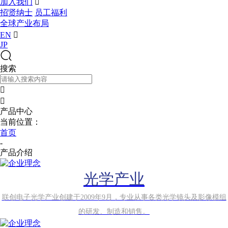
加入我们

招贤纳士
员工福利
全球产业布局
EN

JP
搜索


产品中心
当前位置：
首页
-
产品介绍
光学产业
联创电子光学产业创建于2009年9月，专业从事各类光学镜头及影像模组
的研发、制造和销售。