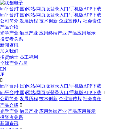
im平台(中国)网站/网页版登录入口/手机版APP下载,
im平台(中国)网站/网页版登录入口/手机版APP下载,
公司简介
发展历程
技术创新
企业宣传片
社会责任
产品介绍
光学产业
触显产业
应用终端产业
产品应用展示
投资者关系
新闻资讯
加入我们
招贤纳士
员工福利
全球产业布局
EN
JP

im平台(中国)网站/网页版登录入口/手机版APP下载,
im平台(中国)网站/网页版登录入口/手机版APP下载,

公司简介
发展历程
技术创新
企业宣传片
社会责任
产品介绍

光学产业
触显产业
应用终端产业
产品应用展示
投资者关系
新闻资讯