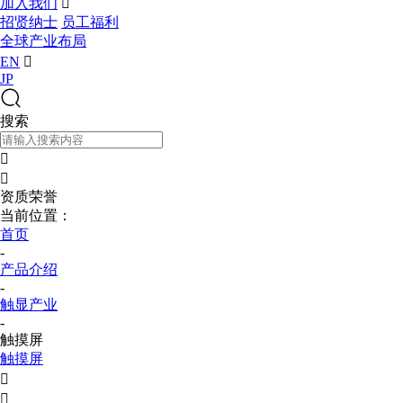
加入我们

招贤纳士
员工福利
全球产业布局
EN

JP
搜索


资质荣誉
当前位置：
首页
-
产品介绍
-
触显产业
-
触摸屏
触摸屏

