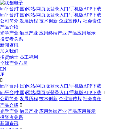
im平台(中国)网站/网页版登录入口/手机版APP下载,
im平台(中国)网站/网页版登录入口/手机版APP下载,
公司简介
发展历程
技术创新
企业宣传片
社会责任
产品介绍
光学产业
触显产业
应用终端产业
产品应用展示
投资者关系
新闻资讯
加入我们
招贤纳士
员工福利
全球产业布局
EN
JP

im平台(中国)网站/网页版登录入口/手机版APP下载,
im平台(中国)网站/网页版登录入口/手机版APP下载,

公司简介
发展历程
技术创新
企业宣传片
社会责任
产品介绍

光学产业
触显产业
应用终端产业
产品应用展示
投资者关系
新闻资讯