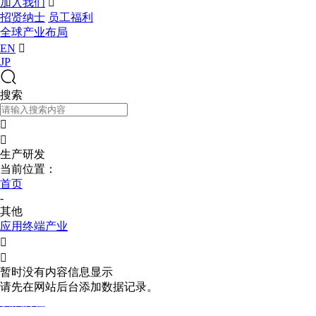
加入我们

招贤纳士
员工福利
全球产业布局
EN

JP
搜索


生产研发
当前位置：
首页
-
其他
应用终端产业


暂时没有内容信息显示
请先在网站后台添加数据记录。
发展历程