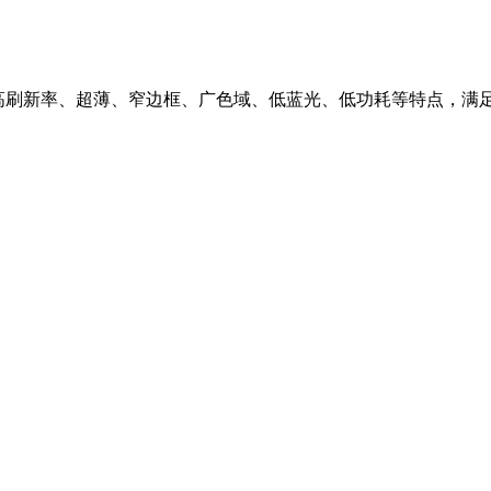
清晰高刷新率、超薄、窄边框、广色域、低蓝光、低功耗等特点，