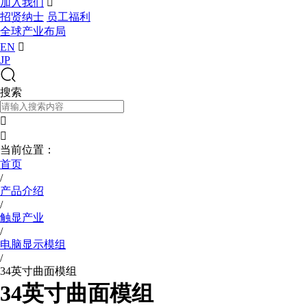
加入我们

招贤纳士
员工福利
全球产业布局
EN

JP
搜索


当前位置：
首页
/
产品介绍
/
触显产业
/
电脑显示模组
/
34英寸曲面模组
34英寸曲面模组