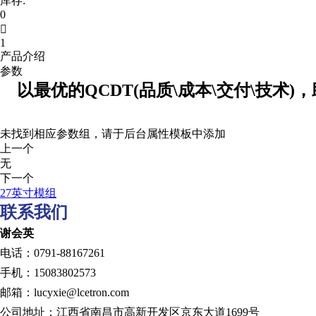
库存:
0

1
产品介绍
参数
以最优的QCDT(品质\成本\交付\技术)
未找到相应参数组，请于后台属性模板中添加
上一个
无
下一个
27英寸模组
联系我们
谢会英
电话：0791-88167261
手机：15083802573
邮箱：lucyxie@lcetron.com
公司地址：江西省南昌市高新开发区京东大道1699号