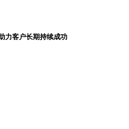
，助力客户长期持续成功