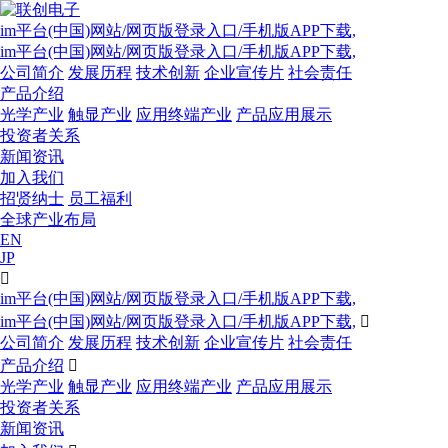
im平台(中国)网站/网页版登录入口/手机版APP下载,
im平台(中国)网站/网页版登录入口/手机版APP下载,
公司简介
发展历程
技术创新
企业宣传片
社会责任
产品介绍
光学产业
触显产业
应用终端产业
产品应用展示
投资者关系
新闻资讯
加入我们
招贤纳士
员工福利
全球产业布局
EN
JP

im平台(中国)网站/网页版登录入口/手机版APP下载,
im平台(中国)网站/网页版登录入口/手机版APP下载,

公司简介
发展历程
技术创新
企业宣传片
社会责任
产品介绍

光学产业
触显产业
应用终端产业
产品应用展示
投资者关系
新闻资讯