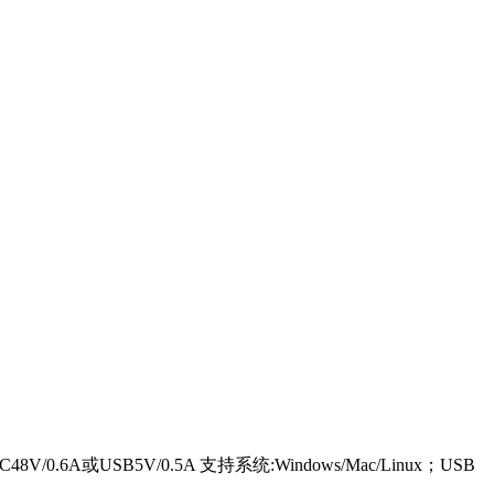
6A或USB5V/0.5A 支持系统:Windows/Mac/Linux；USB