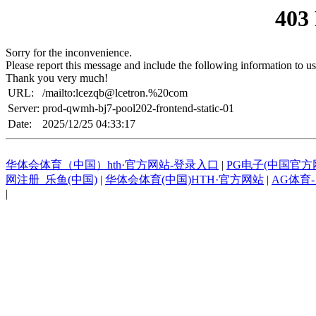
403
Sorry for the inconvenience.
Please report this message and include the following information to us
Thank you very much!
URL:
/mailto:lcezqb@lcetron.%20com
Server:
prod-qwmh-bj7-pool202-frontend-static-01
Date:
2025/12/25 04:33:17
华体会体育（中国）hth·官方网站-登录入口
|
PG电子(中国官方
网注册_乐鱼(中国)
|
华体会体育(中国)HTH·官方网站
|
AG体育
|